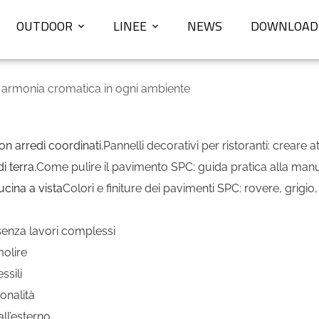
OUTDOOR
LINEE
NEWS
DOWNLOAD
e armonia cromatica in ogni ambiente
Pannelli decorativi per ristoranti: creare 
Come pulire il pavimento SPC: guida pratica alla man
Colori e finiture dei pavimenti SPC: rovere, grigio
 senza lavori complessi
molire
ssili
onalità
ll’esterno