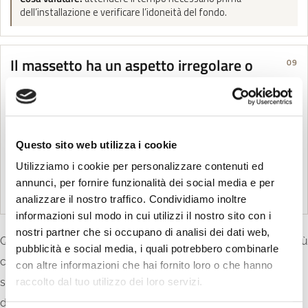
dell’installazione e verificare l’idoneità del fondo.
Il massetto ha un aspetto irregolare o
09
grossolano?
Nelle ristrutturazioni, la superficie di posa può non essere
sufficientemente liscia, soprattutto quando il massetto è
realizzato in maniera tradizionale con sabbia e cemento.
Questo sito web utilizza i cookie
Cosa valutare:
controllare la regolarità del supporto e, per la
Utilizziamo i cookie per personalizzare contenuti ed
posa flottante, valutare l’installazione di un telo in nylon prima
annunci, per fornire funzionalità dei social media e per
della posa del pavimento.
analizzare il nostro traffico. Condividiamo inoltre
informazioni sul modo in cui utilizzi il nostro sito con i
nostri partner che si occupano di analisi dei dati web,
Questa verifica preliminare aiuta a evitare uno degli errori più
pubblicità e social media, i quali potrebbero combinarle
comuni: scegliere un pavimento solo perché sembra
con altre informazioni che hai fornito loro o che hanno
semplice da installare, senza considerare le condizioni reali
raccolto dal tuo utilizzo dei loro servizi.
dell’ambiente. Un prodotto pratico può semplificare molto il