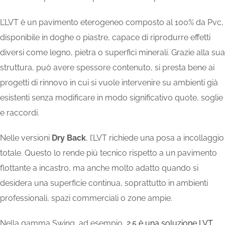
L’LVT è un pavimento
eterogeneo composto al 100% da Pvc
,
disponibile in doghe o piastre, capace di riprodurre effetti
diversi come legno, pietra o superfici minerali.
Grazie alla sua
struttura, può avere
s
pessore contenuto, si presta bene ai
progetti di rinnovo in cui si vuole intervenire su ambienti già
esistenti senza modificare in modo significativo quote, soglie
e raccordi.
Nelle versioni
Dry Back
, l’LVT richiede una posa a incollaggio
totale. Questo lo rende più tecnico rispetto a un pavimento
flottante a incastro, ma anche molto adatto quando si
desidera una superficie
continua,
soprattutto in ambienti
professionali, spazi commerciali o zone ampie.
Nella gamma Swing, ad esempio,
2.5 è una soluzione LVT