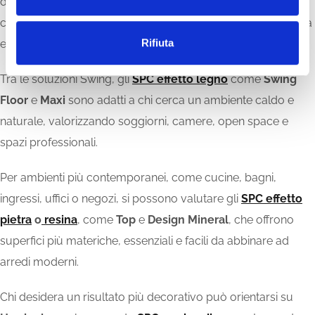
s
dell’intervento. Per questo lo SPC è indicato nei rinnovi di
o
case, uffici, negozi e hotel, dove servono praticità, resistenza
Rifiuta
e un risultato estetico curato.
Tra le soluzioni Swing, gli
SPC effetto legno
come
Swing
Floor
e
Maxi
sono adatti a chi cerca un ambiente caldo e
naturale, valorizzando soggiorni, camere, open space e
spazi professionali.
Per ambienti più contemporanei, come cucine, bagni,
ingressi, uffici o negozi, si possono valutare gli
SPC effetto
pietra
o
resina
, come
Top
e
Design Mineral
, che offrono
superfici più materiche, essenziali e facili da abbinare ad
arredi moderni.
Chi desidera un risultato più decorativo può orientarsi su