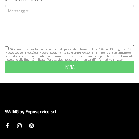
*Acconsento al trattamento dei miei dati personali in base al D.L. n. 196 del 30 Giugno 2003
(Nuovo Codice Privacy) e al Nuovo Regolamento EU GDPR 679/2016 in materia di trattamento e
tutela dei dati personali. I dati inviati saranno utilizzati esclusivamente per il tempo strettamente
necessario alle finalità indicate. Per qualsiasi necessità si rimanda all'informativa privacy.
INVIA
SWING by Exposervice srl