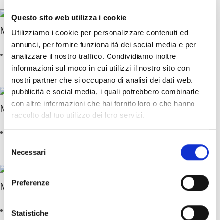
Questo sito web utilizza i cookie
Modulo Finale
Utilizziamo i cookie per personalizzare contenuti ed
annunci, per fornire funzionalità dei social media e per
Dimensioni:
26 x 30 mm
analizzare il nostro traffico. Condividiamo inoltre
informazioni sul modo in cui utilizzi il nostro sito con i
nostri partner che si occupano di analisi dei dati web,
pubblicità e social media, i quali potrebbero combinarle
con altre informazioni che hai fornito loro o che hanno
Modulo Angolare
raccolto dal tuo utilizzo dei loro servizi.
Dimensioni:
65 x 40 mm
S
Necessari
e
l
e
Preferenze
Modulo U
z
i
Dimensioni:
65 x 40 mm
o
Statistiche