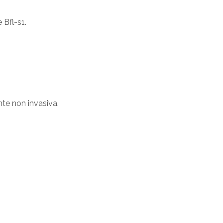
 Bfl-s1.
te non invasiva.