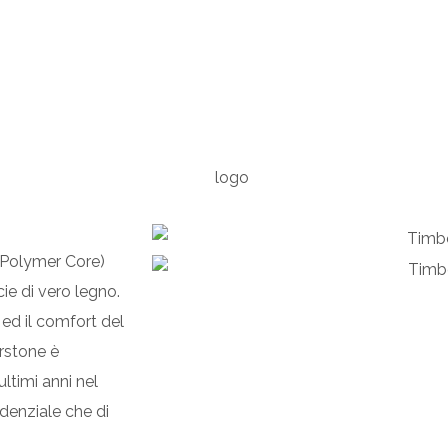
 Polymer Core)
cie di vero legno.
ed il comfort del
erstone è
ltimi anni nel
sidenziale che di