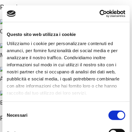
Posa in opera
Quarter-turned
Questo sito web utilizza i cookie
Utilizziamo i cookie per personalizzare contenuti ed
annunci, per fornire funzionalità dei social media e per
Monolithic
analizzare il nostro traffico. Condividiamo inoltre
informazioni sul modo in cui utilizzi il nostro sito con i
nostri partner che si occupano di analisi dei dati web,
Ashlar
pubblicità e social media, i quali potrebbero combinarle
con altre informazioni che hai fornito loro o che hanno
raccolto dal tuo utilizzo dei loro servizi.
Brick
S
Necessari
Realizzazioni
e
l
e