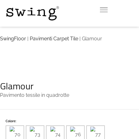
INDOOR
OUTDOOR
DOWNLOAD
CONTATTI
VIRTUAL ROOM
SwingFloor
|
Pavimenti Carpet Tile
| Glamour
Glamour
Pavimento tessile in quadrotte
Colore: