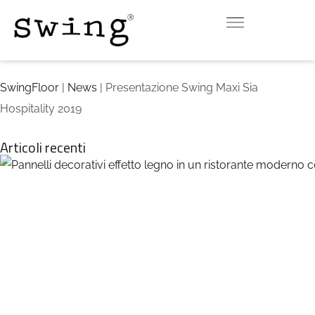
INDOOR
OUTDOOR
DOWNLOAD
CONTATTI
VIRTUAL ROOM
SwingFloor
|
News
| Presentazione Swing Maxi Sia
Hospitality 2019
Articoli recenti