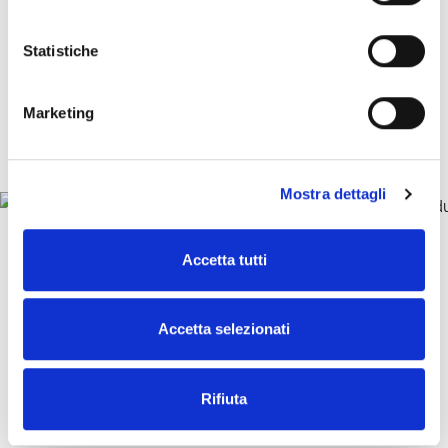
z
i
o
Statistiche
n
e
Marketing
d
e
l
Mostra dettagli
c
o
n
Accetta tutti
s
e
n
Accetta selezionati
s
o
Rifiuta