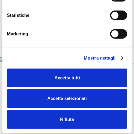
z
i
o
Statistiche
n
e
Marketing
d
e
l
Mostra dettagli
c
o
n
Accetta tutti
s
e
n
Accetta selezionati
s
o
Rifiuta