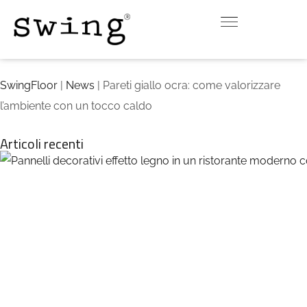
INDOOR
OUTDOOR
DOWNLOAD
CONTATTI
VIRTUAL ROOM
SwingFloor
|
News
| Pareti giallo ocra: come valorizzare
l’ambiente con un tocco caldo
Articoli recenti