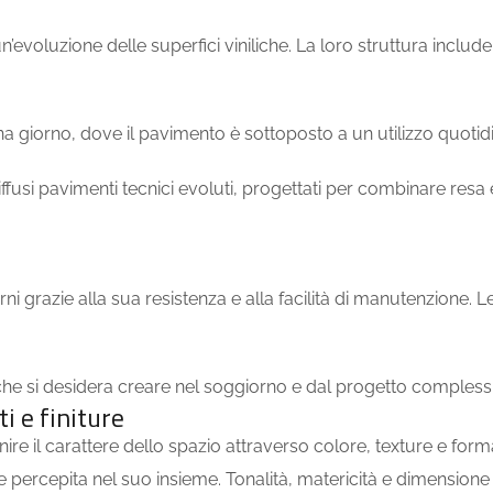
evoluzione delle superfici viniliche. La loro struttura includ
ona giorno, dove il pavimento è sottoposto a un utilizzo quoti
usi pavimenti tecnici evoluti, progettati per combinare resa e
erni grazie alla sua resistenza e alla facilità di manutenzione.
 che si desidera creare nel soggiorno e dal progetto compless
i e finiture
re il carattere dello spazio attraverso colore, texture e form
ne percepita nel suo insieme. Tonalità, matericità e dimensione