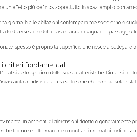
un effetto più definito, soprattutto in spazi ampi o con arredi
zona giorno. Nelle abitazioni contemporanee soggiorno e cucin
ra le diverse aree della casa e accompagnare il passaggio tra 
le: spesso è proprio la superficie che riesce a collegare tra 
 i criteri fondamentali
analisi dello spazio e delle sue caratteristiche. Dimensioni, l
dall’inizio aiuta a individuare una soluzione che non sia solo e
vimento. In ambienti di dimensioni ridotte è generalmente pref
he texture molto marcate o contrasti cromatici forti possono 