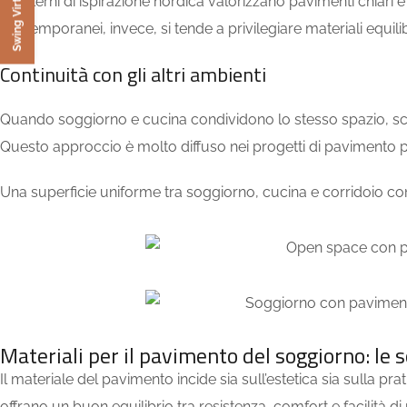
Swing Virtual Room
Gli interni di ispirazione nordica valorizzano pavimenti chiar
contemporanei, invece, si tende a privilegiare materiali equili
Continuità con gli altri ambienti
Quando soggiorno e cucina condividono lo stesso spazio, sceg
Questo approccio è molto diffuso nei progetti di pavimento pe
Una superficie uniforme tra soggiorno, cucina e corridoio con
Materiali per il pavimento del soggiorno: le s
Il materiale del pavimento incide sia sull’estetica sia sulla pr
offrano un buon equilibrio tra resistenza, comfort e facilità d