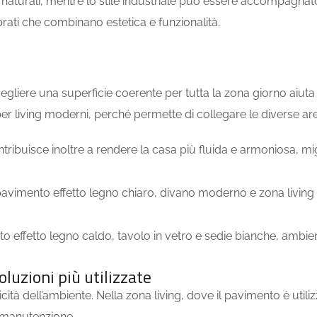
i e naturali, mentre lo stile industriale può essere accompagna
brati che combinano estetica e funzionalità.
liere una superficie coerente per tutta la zona giorno aiuta
r living moderni, perché permette di collegare le diverse aree
tribuisce inoltre a rendere la casa più fluida e armoniosa, m
oluzioni più utilizzate
aticità dell’ambiente. Nella zona living, dove il pavimento è ut
i manutenzione.