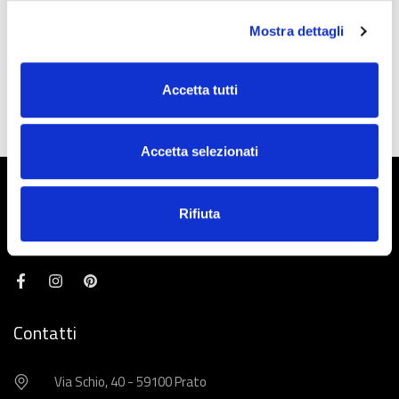
ELITE 506
l
Mostra dettagli
c
o
n
Accetta tutti
s
e
n
Accetta selezionati
s
o
Rifiuta
SWING by Exposervice srl
Contatti
Via Schio, 40 - 59100 Prato