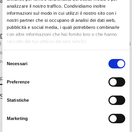
ordinazione per quantitativi minimi.
analizzare il nostro traffico. Condividiamo inoltre
informazioni sul modo in cui utilizzi il nostro sito con i
nostri partner che si occupano di analisi dei dati web,
pubblicità e social media, i quali potrebbero combinarle
Dove comprarlo
con altre informazioni che hai fornito loro o che hanno
raccolto dal tuo utilizzo dei loro servizi.
I pannelli ELITE sono disponibili presso rivenditori accreditati
su tutto il territorio nazionale.
Contattaci
ti invieremo i
S
recapiti del rivenditore della tua zona.
Necessari
e
l
e
RICHIEDI MAGGIORI INFORMAZIONI
Preferenze
z
i
Scopri gli altri prodotti della collezione
o
Statistiche
n
e
Marketing
d
e