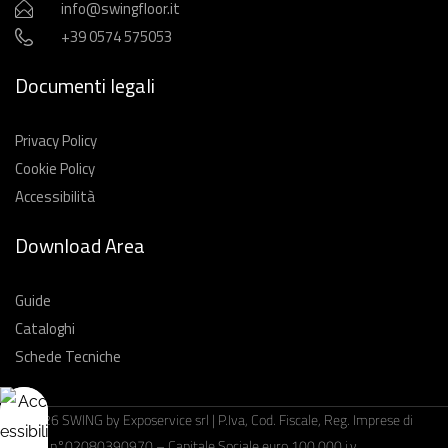
info@swingfloor.it
+39 0574 575053
Documenti legali
Privacy Policy
Cookie Policy
Accessibilità
Download Area
Guide
Cataloghi
Schede Tecniche
© 2026 SWING by Exposervice srl | P.Iva, Cod. Fiscale, Reg. Imprese di
Prato n°02080390970 – Capitale Sociale euro 100.000 i.v.