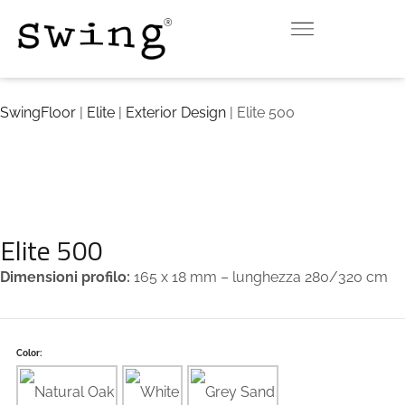
INDOOR
OUTDOOR
DOWNLOAD
CONTATTI
VIRTUAL ROOM
SwingFloor
|
Elite
|
Exterior Design
| Elite 500
Elite 500
Dimensioni profilo:
165 x 18 mm – lunghezza 280/320 cm
Color: