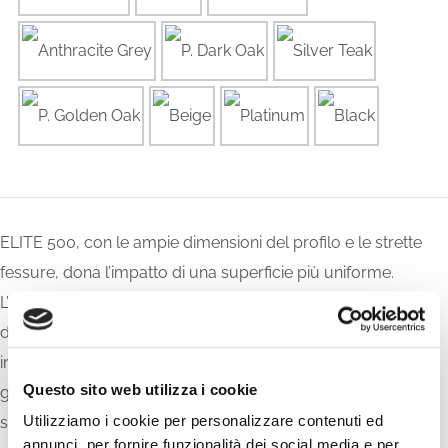
ELITE 500, con le ampie dimensioni del profilo e le strette
fessure, dona l’impatto di una superficie più uniforme.
L’attraente gamma di colori, consente di ottenere superfici
dall’aspetto compatto e un design simmetrico, sia in spazi
interni che esterni. La speciale pellicola che riveste i pannelli,
Questo sito web utilizza i cookie
garantisce per 10 anni l’inalterabilità del colore, anche su
Utilizziamo i cookie per personalizzare contenuti ed
superfici continuamente esposte alla luce solare.
Su
annunci, per fornire funzionalità dei social media e per