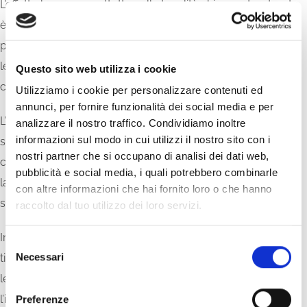
L’effetto legno, soprattutto nelle tonalità chiare e desaturate,
è ideale per creare ambienti accoglienti e rilassati. Funziona
particolarmente bene nelle zone giorno e nelle camere da
letto, dove contribuisce a trasmettere una sensazione di
Questo sito web utilizza i cookie
comfort e informalità.
Utilizziamo i cookie per personalizzare contenuti ed
annunci, per fornire funzionalità dei social media e per
L’effetto pietra, invece, richiama il paesaggio mediterraneo e
analizzare il nostro traffico. Condividiamo inoltre
informazioni sul modo in cui utilizzi il nostro sito con i
si presta a spazi più ampi, zone di passaggio o ambienti in
nostri partner che si occupano di analisi dei dati web,
continuità con l’esterno. È una scelta spesso apprezzata per
pubblicità e social media, i quali potrebbero combinarle
la sua capacità di risultare fresca, luminosa e visivamente
con altre informazioni che hai fornito loro o che hanno
stabile.
raccolto dal tuo utilizzo dei loro servizi.
In entrambi i casi, il pavimento dialoga con arredi e tessili
S
Necessari
tipici dello stile coastal — fibre naturali, legni chiari, tessuti
e
l
leggeri — diventando il filo conduttore che tiene insieme
e
l’intero progetto della casa al mare.
Preferenze