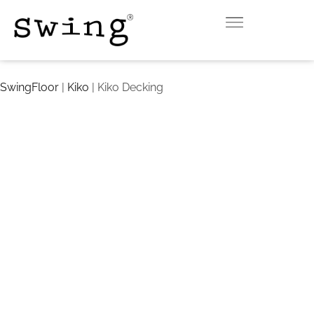
INDOOR
OUTDOOR
DOWNLOAD
CONTATTI
VIRTUAL ROOM
SwingFloor
|
Kiko
| Kiko Decking