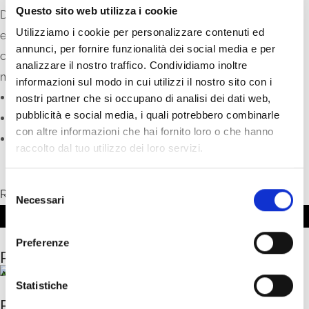
Questo sito web utilizza i cookie
Decking è particolarmente adatto all’utilizzo in ambienti
Utilizziamo i cookie per personalizzare contenuti ed
esterni come dehors di bar e ristoranti, bordi piscine,
annunci, per fornire funzionalità dei social media e per
camminamenti e terrazze. Facile da pulire. Bassa
analizzare il nostro traffico. Condividiamo inoltre
manutenzione.
informazioni sul modo in cui utilizzi il nostro sito con i
Formato
: 220,00 cm x 13,80 cm
nostri partner che si occupano di analisi dei dati web,
pubblicità e social media, i quali potrebbero combinarle
Spessore
: 22 mm
con altre informazioni che hai fornito loro o che hanno
Fissaggio
: sistema a clip
raccolto dal tuo utilizzo dei loro servizi.
S
RICHIEDI MAGGIORI INFORMAZIONI
Necessari
e
l
e
Preferenze
Posa in opera
z
i
Antibes
o
Statistiche
Realizzazioni
n