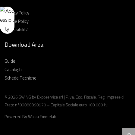
Privacy Policy
Cookie Policy
Accessibilità
Download Area
Guide
Cataloghi
Schede Tecniche
© 2026 SWING by Exposervice srl | P.Iva, Cod. Fiscale, Reg. Imprese di
Prato n°02080390970 – Capitale Sociale euro 100.000 i.v.
Powered By Waika Emmelab