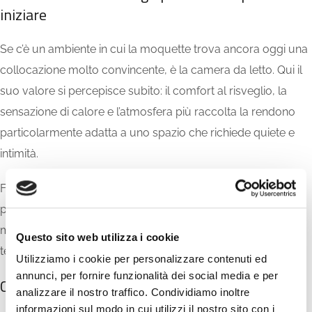
iniziare
Se c’è un ambiente in cui la moquette trova ancora oggi una
collocazione molto convincente, è la camera da letto. Qui il
suo valore si percepisce subito: il comfort al risveglio, la
sensazione di calore e l’atmosfera più raccolta la rendono
particolarmente adatta a uno spazio che richiede quiete e
intimità.
Funziona bene soprattutto in camere contemporanee con
palette neutre, arredi morbidi, tende leggere, legni chiari o
medi e una luce delicata. In questo contesto il pavimento
Questo sito web utilizza i cookie
tessile diventa parte naturale dell’atmosfera.
Utilizziamo i cookie per personalizzare contenuti ed
annunci, per fornire funzionalità dei social media e per
Cabina armadio e zone filtro
analizzare il nostro traffico. Condividiamo inoltre
informazioni sul modo in cui utilizzi il nostro sito con i