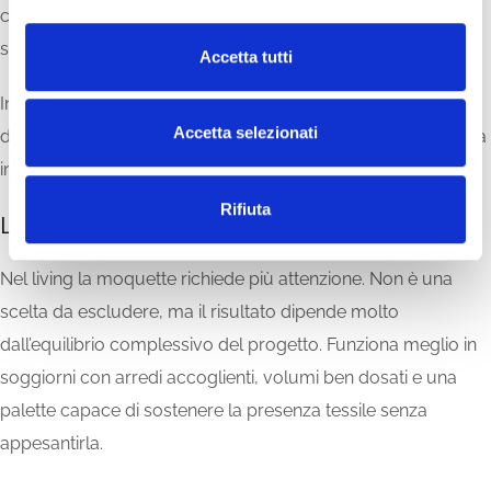
o
carattere più raccolto quando il pavimento contribuisce a
n
smorzare il rumore e a rendere l’atmosfera più quieta.
Accetta tutti
s
e
In questi casi il suo ruolo non è solo estetico: aiuta anche a
n
Accetta selezionati
definire un microspazio più intimo, suggerendo calma senza
s
introdurre elementi invadenti.
o
Rifiuta
Living: sì, ma con criterio
Nel living la moquette richiede più attenzione. Non è una
scelta da escludere, ma il risultato dipende molto
dall’equilibrio complessivo del progetto. Funziona meglio in
soggiorni con arredi accoglienti, volumi ben dosati e una
palette capace di sostenere la presenza tessile senza
appesantirla.