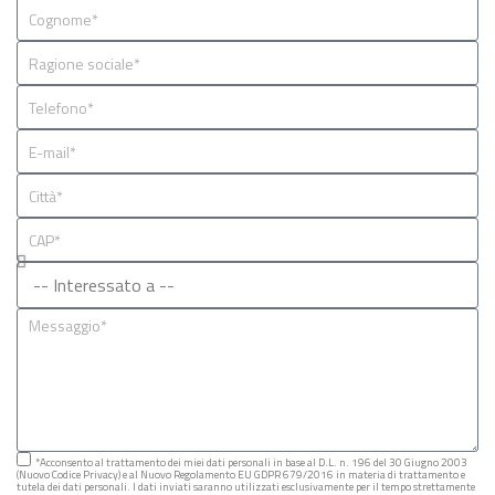
*Acconsento al trattamento dei miei dati personali in base al D.L. n. 196 del 30 Giugno 2003
(Nuovo Codice Privacy) e al Nuovo Regolamento EU GDPR 679/2016 in materia di trattamento e
tutela dei dati personali. I dati inviati saranno utilizzati esclusivamente per il tempo strettamente