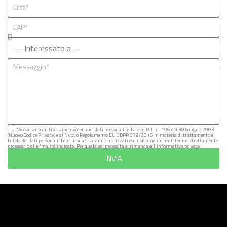
*Acconsento al trattamento dei miei dati personali in base al D.L. n. 196 del 30 Giugno 2003
(Nuovo Codice Privacy) e al Nuovo Regolamento EU GDPR 679/2016 in materia di trattamento e
tutela dei dati personali. I dati inviati saranno utilizzati esclusivamente per il tempo strettamente
necessario alle finalità indicate. Per qualsiasi necessità si rimanda all'informativa privacy.
INVIA