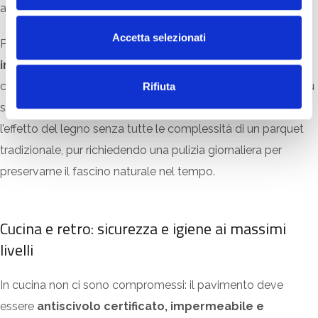
assicurando coerenza stilistica e facilità di manutenzione.
e
n
Accetta selezionati
Per ristoranti boutique o fine dining, il
legno
s
o
ingegnerizzato
è invece una scelta elegante: dona tutto il
calore e l’autenticità del vero legno, ma con una struttura più
Rifiuta
stabile e moderna. È la soluzione ideale per chi desidera
l’effetto del legno senza tutte le complessità di un parquet
tradizionale, pur richiedendo una pulizia giornaliera per
preservarne il fascino naturale nel tempo.
Cucina e retro: sicurezza e igiene ai massimi
livelli
In cucina non ci sono compromessi: il pavimento deve
essere
antiscivolo certificato, impermeabile e