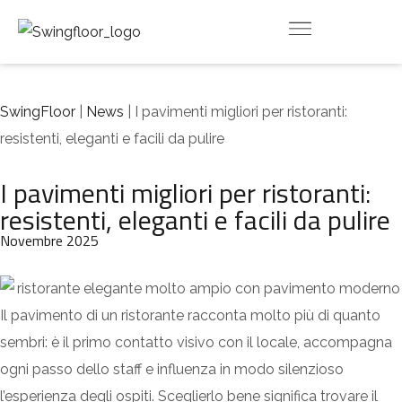
INDOOR
OUTDOOR
DOWNLOAD
CONTATTI
VIRTUAL ROOM
SwingFloor
|
News
| I pavimenti migliori per ristoranti:
resistenti, eleganti e facili da pulire
I pavimenti migliori per ristoranti:
resistenti, eleganti e facili da pulire
Novembre 2025
Il pavimento di un ristorante racconta molto più di quanto
sembri: è il primo contatto visivo con il locale, accompagna
ogni passo dello staff e influenza in modo silenzioso
l’esperienza degli ospiti. Sceglierlo bene significa trovare il