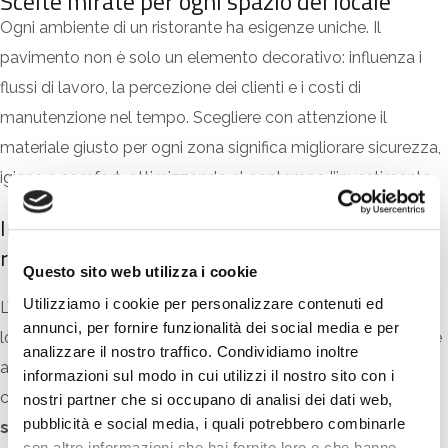
Scelte mirate per ogni spazio del locale
Ogni ambiente di un ristorante ha esigenze uniche. Il
pavimento non è solo un elemento decorativo: influenza i
flussi di lavoro, la percezione dei clienti e i costi di
manutenzione nel tempo. Scegliere con attenzione il
materiale giusto per ogni zona significa migliorare sicurezza,
igiene e comfort, ottimizzando al contempo l’investimento.
Ingresso e aree di attesa: impatto estetico e
resistenza
Questo sito web utilizza i cookie
Utilizziamo i cookie per personalizzare contenuti ed
L’ingresso è la prima impressione che i clienti hanno del
annunci, per fornire funzionalità dei social media e per
locale: deve trasmettere ordine, professionalità e attenzione
analizzare il nostro traffico. Condividiamo inoltre
ai dettagli. Questa zona è anche una delle più sollecitate,
informazioni sul modo in cui utilizzi il nostro sito con i
con
traffico elevato, sporco portato dall’esterno e
nostri partner che si occupano di analisi dei dati web,
pubblicità e social media, i quali potrebbero combinarle
spostamenti continui
.
con altre informazioni che hai fornito loro o che hanno