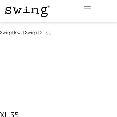
INDOOR
OUTDOOR
DOWNLOAD
CONTACT
VIRTUAL ROOM
SwingFloor
|
Swing
| XL 55
XL 55