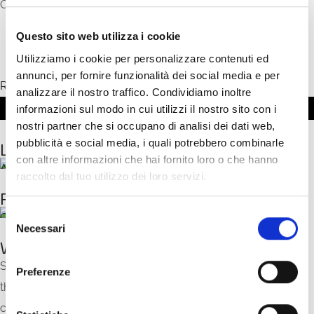
Can also be used as a vertical covering.
Questo sito web utilizza i cookie
Utilizziamo i cookie per personalizzare contenuti ed
annunci, per fornire funzionalità dei social media e per
REQUEST MORE INFORMATION
analizzare il nostro traffico. Condividiamo inoltre
informazioni sul modo in cui utilizzi il nostro sito con i
nostri partner che si occupano di analisi dei dati web,
pubblicità e social media, i quali potrebbero combinarle
Laying
con altre informazioni che hai fornito loro o che hanno
Amalfi
raccolto dal tuo utilizzo dei loro servizi.
Realisations
S
Genoa
Necessari
e
Where to buy it
l
e
SWING floors are available from accredited dealers
Preferenze
z
throughout the country.
Contact us
we will send you the
i
contact details of the dealer in your area.