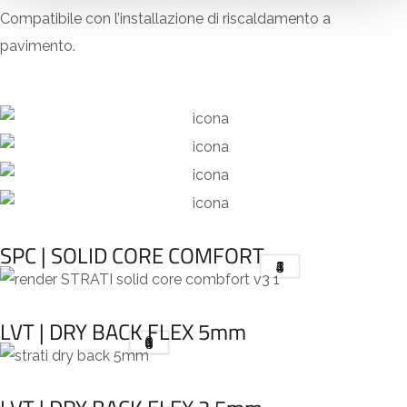
Compatibile con l’installazione di riscaldamento a
pavimento.
SPC | SOLID CORE COMFORT
4
2
3
5
1
LVT | DRY BACK FLEX 5mm
4
6
2
3
5
1