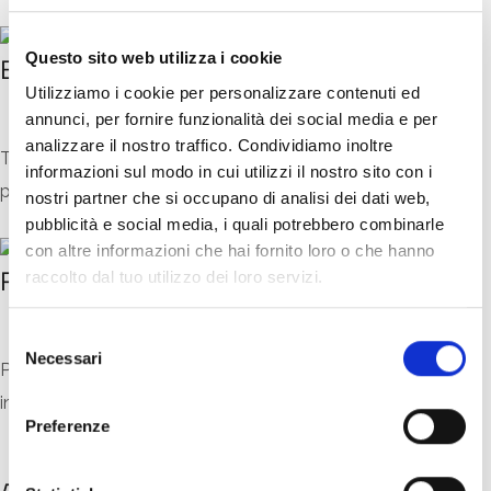
Questo sito web utilizza i cookie
Estetica realistica
Utilizziamo i cookie per personalizzare contenuti ed
annunci, per fornire funzionalità dei social media e per
analizzare il nostro traffico. Condividiamo inoltre
Textures ad altissima definizione dall’aspetto realistico
informazioni sul modo in cui utilizzi il nostro sito con i
perfetto per tutti gli stili.
nostri partner che si occupano di analisi dei dati web,
pubblicità e social media, i quali potrebbero combinarle
con altre informazioni che hai fornito loro o che hanno
Facilità di posa
raccolto dal tuo utilizzo dei loro servizi.
S
Necessari
e
Pavimenti flottanti con incastro a clic semplici e veloci da
l
installare.
e
Preferenze
z
i