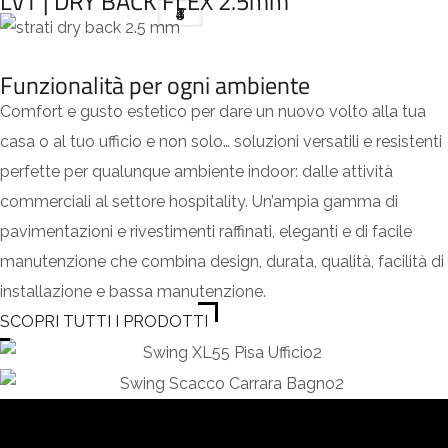
LVT | DRY BACK FLEX 2.5mm
4
2
3
5
1
Funzionalità per ogni ambiente
Comfort e gusto estetico per dare un nuovo volto alla tua
casa o al tuo ufficio e non solo… soluzioni versatili e resistenti
perfette per qualunque ambiente indoor: dalle attività
commerciali al settore hospitality. Un’ampia gamma di
pavimentazioni e rivestimenti raffinati, eleganti e di facile
manutenzione che combina design, durata, qualità, facilità di
installazione e bassa manutenzione.
SCOPRI TUTTI I PRODOTTI